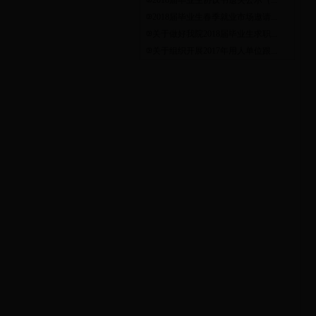
2018届毕业生协议书遗失公示（...
2018届毕业生春季就业市场邀请...
关于做好我院2018届毕业生求职...
关于组织开展2017年用人单位跟...