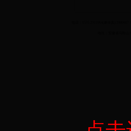
电话：0555-2311964(兼传真) 2900
地址：安徽省马鞍山当涂
点击