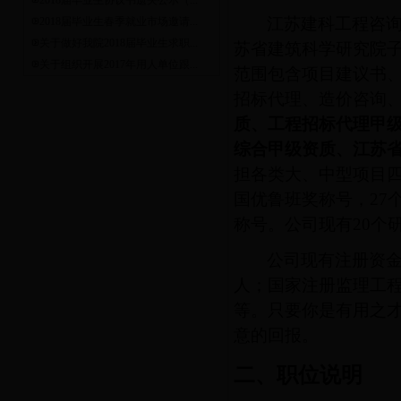
2018届毕业生协议书遗失公示（...
江苏建科工程咨
2018届毕业生春季就业市场邀请...
关于做好我院2018届毕业生求职...
苏省建筑科学研究院
关于组织开展2017年用人单位跟...
范围包含项目建议书
招标代理、造价咨询
质、工程招标代理甲
综合甲级资质、江苏
担各类大、中型项目
国优鲁班奖称号，
27
称号。公司现有
20
个
公司现有注册资
人；国家注册监理工
等。
只要你是有用之
意的回报。
二、
职位说明