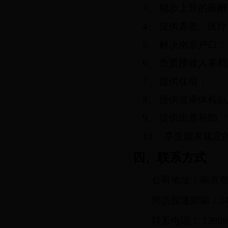
3、
稳步上升的薪酬
4、
提供养老、医疗
5、
解决南京户口；
6、
负责接收人事档
7、
提供住宿；
8、
提供健康体检以
9、
提供出差补助、
10、
享受国家规定
四、
联系方式
公司地址：南京
简历投递邮箱：
2
联系电话：
1380