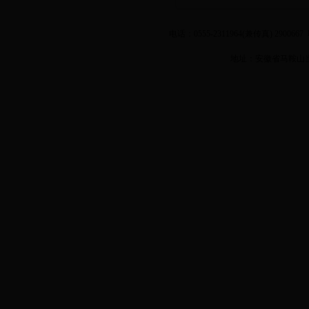
电话：0555-2311964(兼传真) 2900
地址：安徽省马鞍山当涂