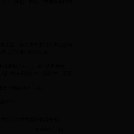
、专业、届别、姓名、性别及原报到
）；
tm
）；
式录用函（无人事权的用人单位必须
地就业主管部门的报到证。
生就业指导中心）办理改派手续。
托人的身份证复印件（复印件上应写
改迁和档案转寄手续。
先电话咨询）
学生处（大学生就业指导中心）
2018年7月3日