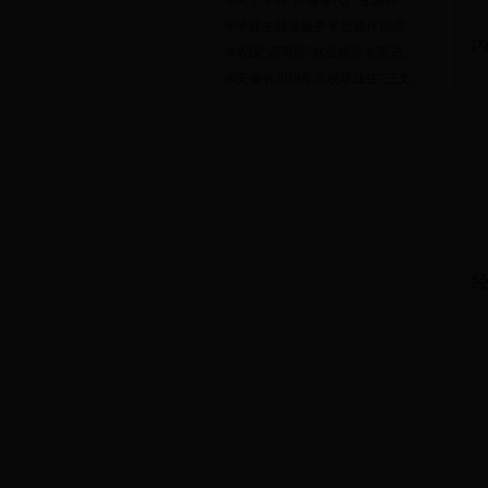
关于举办“苏滁现代产业园杯”...
毕业生就业服务平台操作指南
省级“启明星”就业指导专家进...
安徽省2018年高校毕业生“三支...