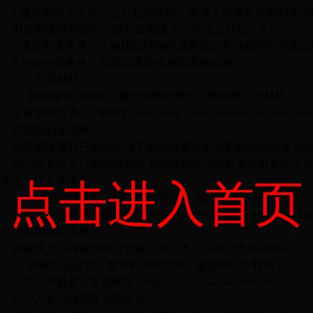
1.改派期限为自毕业之日起两年内；因遗失而需补办报到证,
内；因放弃读研而需补办报到证期限为自毕业之日起一年内。
2.改派申请条件：上述规定时间内调整就业单位的均可申请
3.补办申请条件：报到证遗失或放弃读研情况。
二、所需材料
1．因调整就业单位，要求改派的
同学，需携带以下材料
：
①改派申请表
（下载地址：
http://www.tjhhsw.com/info/1031/7663.h
②原报到证原件；
③学校派遣时已就业的同学需出具原单位同意解除就业关系
④与新单位签订的就业协议书或劳动合同或新单位出具的正
经单位上级主管审批）；
点击进入首页
2
．因生源地变动，要求改派的
同学，需携带以下材料
：
①改派申请表（下载地址：
http://www.tjhhsw.com/info/1031/7663.h
②原报到证原件；
③家庭户口簿复印件（首页及本人页）或相关地市接收函。
3
．因
报到证遗失
，
要求补办
的
同学，需携带以下材料
：
①补办申请表（下载地址：
http://www.tjhhsw.com/info/1031/7664.h
②个人补办报到证书面申请；