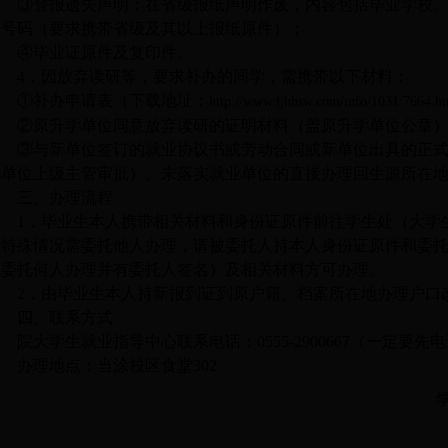
③登报遗失声明：在省级报纸声明作废，内容包括毕业学校
证号码（要求携带省级及其以上报纸原件）；
④毕业证原件及复印件。
4
．因
放弃读研等
，
要求补办
的
同学，需携带以下材料
：
①补办申请表（下载地址：
http://www.tjhhsw.com/info/1031/7664.h
②原升学单位同意放弃读研的证明材料（盖原升学单位公章
③与新单位签订的就业协议书或劳动合同或新单位出具的正
经单位上级主管审批）。未落实就业单位的直接办理回生源所在
三、办理流程
1．毕业生本人携带相关材料和身份证原件前往学生处（大学
如特殊情况需委托他人办理，请被委托人持本人身份证原件和委
明委托何人办理并有委托人签名）及相关材料方可办理。
2．由毕业生本人持新报到证到原户籍、档案所在地办理户口
四、联系方式
院大学生就业指导中心联系电话：
0555-2900667（一定要
办理地点：当涂校区食堂
302