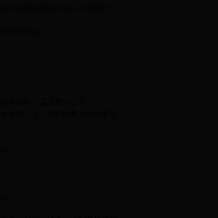
期限为自原报到证签发之日起两年
办理改派手续。
tm）；
的证明材料（盖原单位公章）；
式录用函（无人事权的用人单位必须
）；
tm
）；
tm